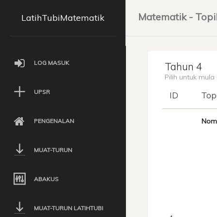
Matematik - Topi
LatihTubiMatematik
LOG MASUK
Tahun 4
Pilih untuk mula
UPSR
ID
Top
Nomb
PENGENALAN
MUAT-TURUN
ABAKUS
MUAT-TURUN LATIHTUBI