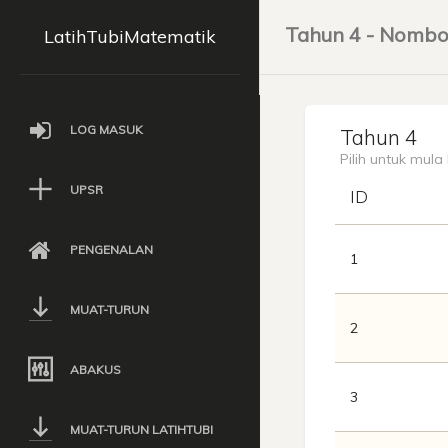
Tahun 4 - Nombo
LatihTubiMatematik
LOG MASUK
Tahun 4
Pilih untuk mula
UPSR
ID
PENGENALAN
1
MUAT-TURUN
2
ABAKUS
3
MUAT-TURUN LATIHTUBI