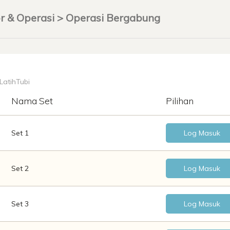
r & Operasi > Operasi Bergabung
 LatihTubi
Nama Set
Pilihan
Set 1
Log Masuk
Set 2
Log Masuk
Set 3
Log Masuk