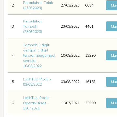
Perpuluhan Tolak
2
27/03/2023
6684
Mua
(27032023)
Perpuluhan
3
Tambah
23/03/2023
4401
Mua
(23032023)
Tambah 3 digit
dengan 3 digit
4
tanpa mengumpul
10/08/2022
13290
Mua
semula -
10/08/2022
LatihTubi Padu -
5
03/08/2022
16187
Mua
03/08/2022
LatihTubi Padu -
6
Operasi Asas -
11/07/2021
25000
Mua
11072021