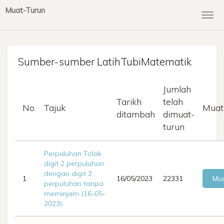
Muat-Turun
Togg
navi
Sumber-sumber LatihTubiMatematik
Jumlah
Tarikh
telah
No.
Tajuk
Muat
ditambah
dimuat-
turun
Perpuluhan Tolak
digit 2 perpuluhan
dengan digit 2
1
16/05/2023
22331
Mua
perpuluhan tanpa
meminjam (16-05-
2023)