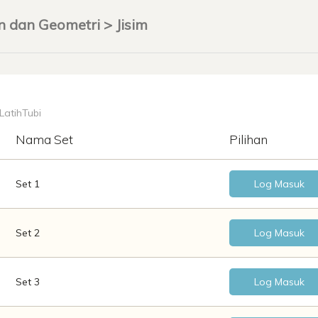
n dan Geometri > Jisim
 LatihTubi
Nama Set
Pilihan
Set 1
Log Masuk
Set 2
Log Masuk
Set 3
Log Masuk