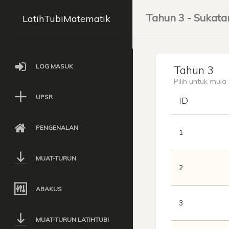
Tahun 3 - Sukata
LatihTubiMatematik
LOG MASUK
Tahun 3
Pilih untuk mula
UPSR
ID
PENGENALAN
1
MUAT-TURUN
2
ABAKUS
3
MUAT-TURUN LATIHTUBI